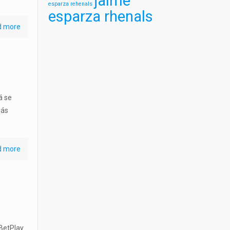
jaime
esparza rehenals
esparza rhenals
d more
á se
más
d more
 BetPlay