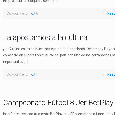
Empresarial en conjunto con la
[…]
Do you like it?
6
Rea
La apostamos a la cultura
¡La Cultura es un de Nuestras Apuestas Ganadoras! Desde hoy Boyac
convierte en el corazón cultural del país con uno de los certámenes 
importantes
[…]
Do you like it?
1
Rea
Campeonato Fútbol 8 Jer BetPlay
Inscríbete, recarga tu cuenta BetPlay en JER y empieza a jugar. Jer y