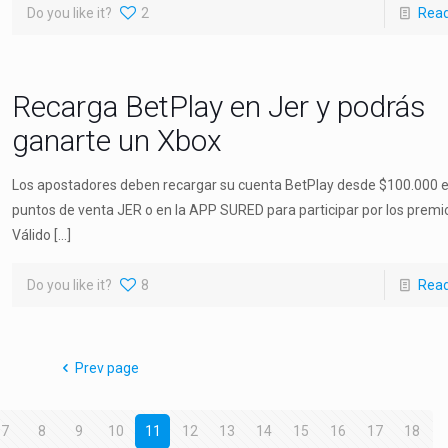
Do you like it?
2
Rea
Recarga BetPlay en Jer y podrás
ganarte un Xbox
Los apostadores deben recargar su cuenta BetPlay desde $100.000 e
puntos de venta JER o en la APP SURED para participar por los premi
Válido
[…]
Do you like it?
8
Rea
Prev page
7
8
9
10
11
12
13
14
15
16
17
18