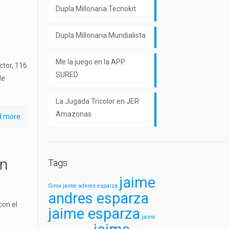
Dupla Millonaria Tecnokit
Dupla Millonaria Mundialista
Me la juego en la APP
ctor, 116
SURED
de
La Jugada Tricolor en JER
Amazonas
d more
on
Tags
jaime
Giros
jaime adnres esparza
andres esparza
on el
jaime esparza
jaime