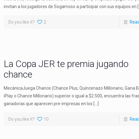
invitan a los jugadores de Sogamoso a participar con sus equipos en
[
Do you like it?
2
Rea
La Copa JER te premia jugando
chance
MecánicaJuega Chance (Chance Plus, Quincenazo Millonario, Gana Bil
iPlay o Chance Millonario) superior o igual a $2.500, encuentra las fra
ganadoras que aparecen pre-impresas en los
[…]
Do you like it?
10
Rea