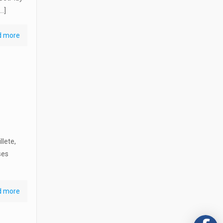
…]
d more
lete,
ses
d more