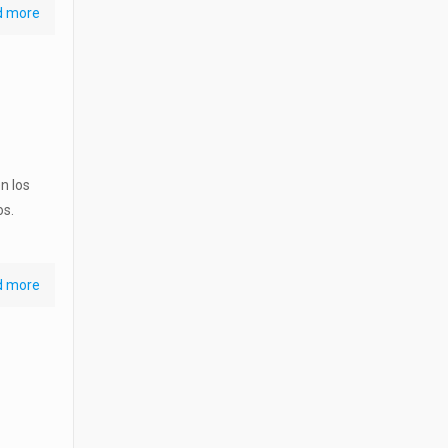
d more
n los
os.
d more