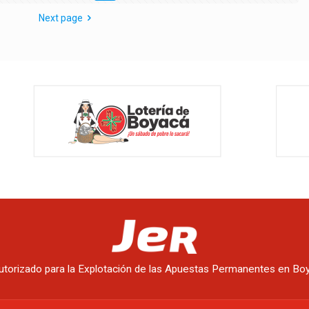
Next page
utorizado para la Explotación de las Apuestas Permanentes en B