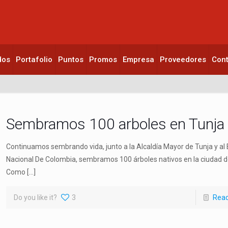
dos
Portafolio
Puntos
Promos
Empresa
Proveedores
Con
Sembramos 100 arboles en Tunja
Continuamos sembrando vida, junto a la Alcaldía Mayor de Tunja y al E
Nacional De Colombia, sembramos 100 árboles nativos en la ciudad d
Como
[…]
Do you like it?
3
Rea