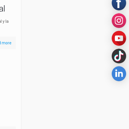
al
 y la
d more