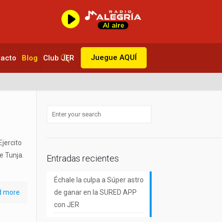
Juegue AQUÍ
tacto
Blog
Club JER
jercito
e Tunja.
Entradas recientes
Échale la culpa a Súper astro
d more
de ganar en la SURED APP
con JER