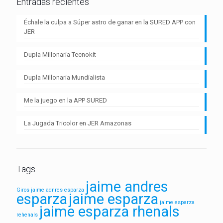
Entradas recientes
Échale la culpa a Súper astro de ganar en la SURED APP con
JER
Dupla Millonaria Tecnokit
Dupla Millonaria Mundialista
Me la juego en la APP SURED
La Jugada Tricolor en JER Amazonas
Tags
jaime andres
Giros
jaime adnres esparza
esparza
jaime esparza
jaime esparza
jaime esparza rhenals
rehenals