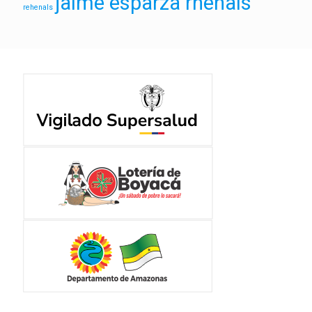
jaime esparza rhenals
rehenals