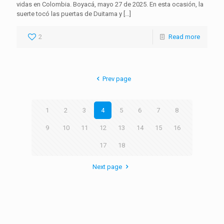
vidas en Colombia. Boyacá, mayo 27 de 2025. En esta ocasión, la
suerte tocó las puertas de Duitama y
[…]
2
Read more
Prev page
1
2
3
4
5
6
7
8
9
10
11
12
13
14
15
16
17
18
Next page