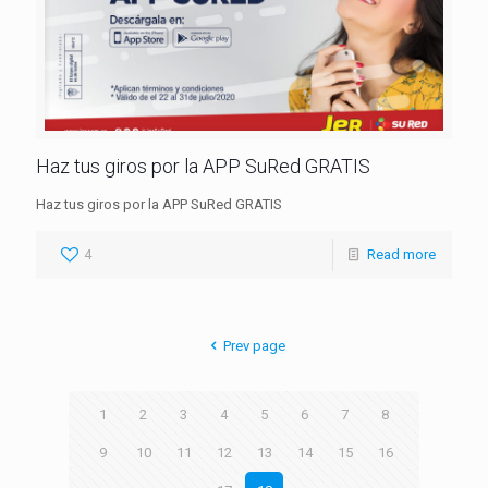
Haz tus giros por la APP SuRed GRATIS
Haz tus giros por la APP SuRed GRATIS
4
Read more
Prev page
1
2
3
4
5
6
7
8
9
10
11
12
13
14
15
16