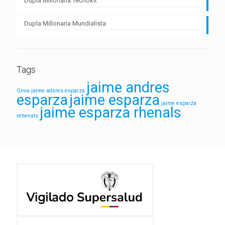
Dupla Millonaria Tecnokit
Dupla Millonaria Mundialista
Tags
jaime andres
Giros
jaime adnres esparza
esparza
jaime esparza
jaime esparza
jaime esparza rhenals
rehenals