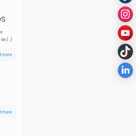
os
ve
 de
[…]
d more
d more