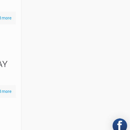
d more
AY
d more