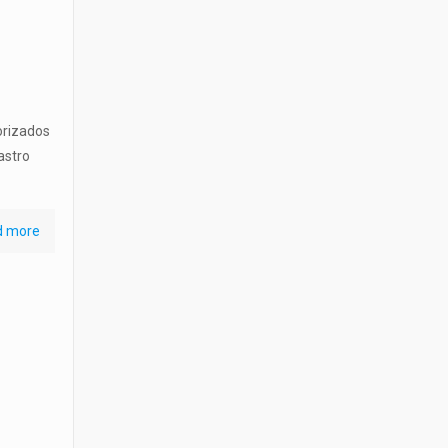
orizados
astro
d more