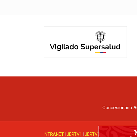
Concesionario A
INTRANET
|
JERTV1
|
JERTV2
|
Mesa de ayuda J