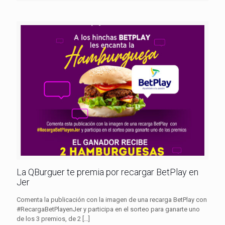
La QBurguer te premia por recargar BetPlay en
Jer
Comenta la publicación con la imagen de una recarga BetPlay con
#RecargaBetPlayenJer y participa en el sorteo para ganarte uno
de los 3 premios, de 2
[…]