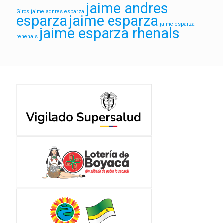
jaime andres
Giros
jaime adnres esparza
esparza
jaime esparza
jaime esparza
jaime esparza rhenals
rehenals