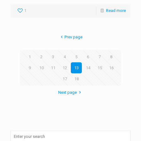
1
Read more
Prev page
1
2
3
4
5
6
7
8
9
10
11
12
13
14
15
16
17
18
Next page