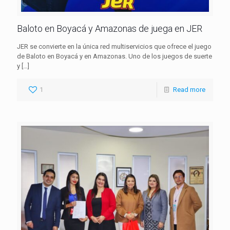
Baloto en Boyacá y Amazonas de juega en JER
JER se convierte en la única red multiservicios que ofrece el juego
de Baloto en Boyacá y en Amazonas. Uno de los juegos de suerte
y
[…]
1
Read more