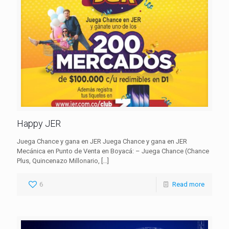
Happy JER
Juega Chance y gana en JER Juega Chance y gana en JER
Mecánica en Punto de Venta en Boyacá: – Juega Chance (Chance
Plus, Quincenazo Millonario,
[…]
6
Read more