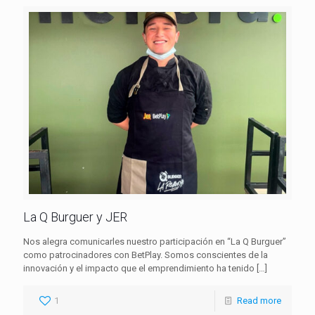
La Q Burguer y JER
Nos alegra comunicarles nuestro participación en “La Q Burguer”
como patrocinadores con BetPlay. Somos conscientes de la
innovación y el impacto que el emprendimiento ha tenido
[…]
1
Read more