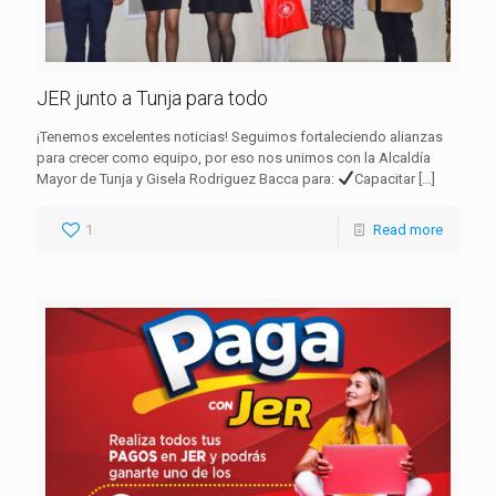
JER junto a Tunja para todo
¡Tenemos excelentes noticias! Seguimos fortaleciendo alianzas
para crecer como equipo, por eso nos unimos con la Alcaldía
Mayor de Tunja y Gisela Rodriguez Bacca para:
Capacitar
[…]
1
Read more