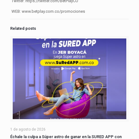
Twitter: https://twitter.com/BetPlayCO
WEB: www.betplay.com.co/promociones
Related posts
1 de agosto de 2026
Échale la culpa a Súper astro de ganar en la SURED APP con