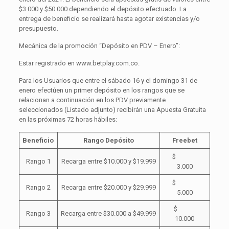
$3.000 y $50.000 dependiendo el depósito efectuado. La
entrega de beneficio se realizará hasta agotar existencias y/o
presupuesto.
Mecánica de la promoción “Depósito en PDV – Enero”:
Estar registrado en www.betplay.com.co.
Para los Usuarios que entre el sábado 16 y el domingo 31 de
enero efectúen un primer depósito en los rangos que se
relacionan a continuación en los PDV previamente
seleccionados (Listado adjunto) recibirán una Apuesta Gratuita
en las próximas 72 horas hábiles:
Beneficio
Rango Depósito
Freebet
$
Rango 1
Recarga entre $10.000 y $19.999
3.000
$
Rango 2
Recarga entre $20.000 y $29.999
5.000
$
Rango 3
Recarga entre $30.000 a $49.999
10.000