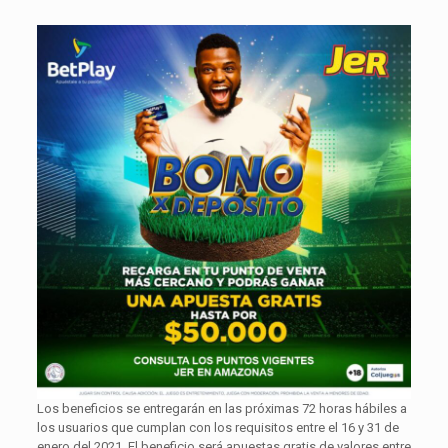
Los beneficios se entregarán en las próximas 72 horas hábiles a
los usuarios que cumplan con los requisitos entre el 16 y 31 de
enero del 2021. El beneficio será apuestas gratis de valores entre