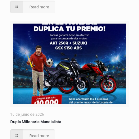
Read more
10 de junio de 2026
Dupla Millonaria Mundialista
Read more