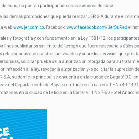
or de edad, no podrán participar personas menores de edad.
e las demás promociones que pueda realizar JER S.A durante el mismo
ina web
www.jer.com.co
, Facebook:
www.facebook.com/JerSuRed
e Ins
les y fotografía y con fundamento en la Ley 1581/12, los participantes 
fines publicitarios sin límite del tiempo que fuere necesario o útiles 
os relacionados con nuestras actividades y sobre los servicios que pres
 personales, solicitar prueba de la autorización otorgada para su tratam
r infracción a la ley, revocar la autorización y/o solicitar la supresión
S.A, su domicilio principal se encuentra en la ciudad de Bogotá D.C. en l
a sede del Departamento de Boyacá en Tunja en la carrera 1 F No.40-149 O
mazonas en la ciudad de Leticia en la Carrera 11 No.7-50 Hotel Anacond