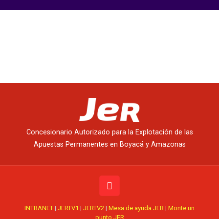
Concesionario Autorizado para la Explotación de las
Apuestas Permanentes en Boyacá y Amazonas
INTRANET
|
JERTV1
|
JERTV2
|
Mesa de ayuda JER
|
Monte un
punto JER