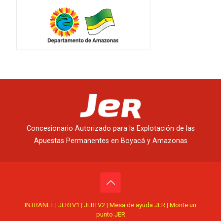
Concesionario Autorizado para la Explotación de las
Apuestas Permanentes en Boyacá y Amazonas
INTRANET
|
JERTV1
|
JERTV2
|
Mesa de ayuda JER
|
Monte un
punto JER