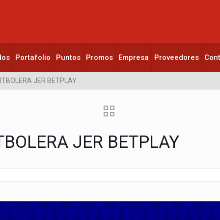
dos
Portafolio
Puntos
Promos
Empresa
Proveedores
Con
FUTBOLERA JER BETPLAY
TBOLERA JER BETPLAY