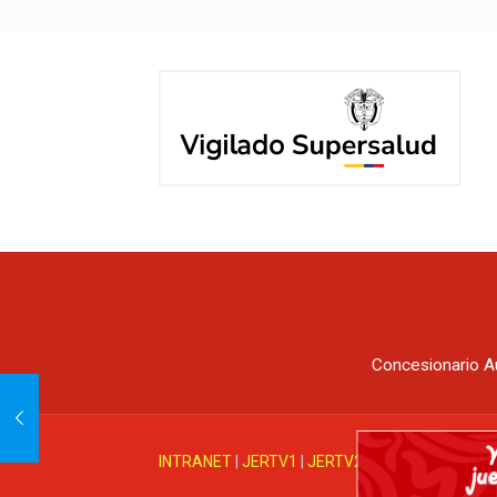
Concesionario A
INTRANET
|
JERTV1
|
JERTV2
|
Mesa de ayuda J